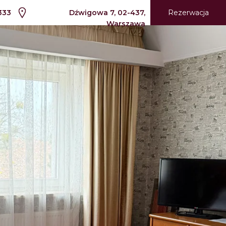
Rezerwacja
333
Dźwigowa 7, 02-437,
Warszawa