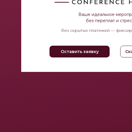
Ваше идеальное меропр
без переплат и стре
без скрытых платежей — фикси
Оставить заявку
Ск