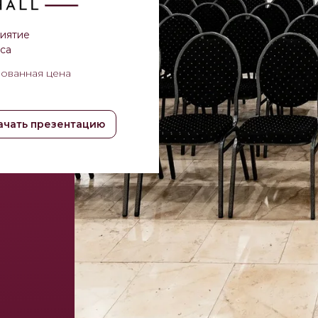
иятие
сса
рованная цена
ачать презентацию